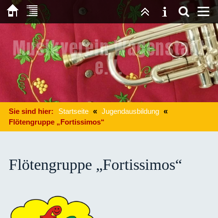
Musikverein Wagenstadt
e.V.
Sie sind hier:
Startseite
«
Jugendausbildung
«
Flötengruppe „Fortissimos“
Flötengruppe „Fortissimos“